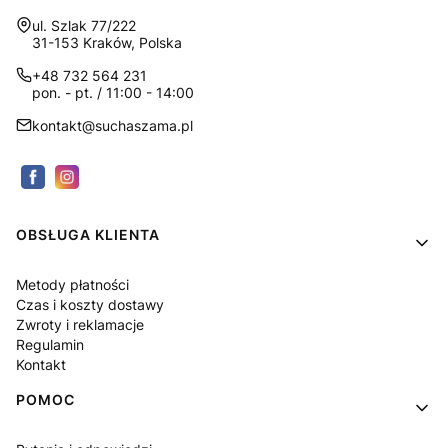
Adres:
ul. Szlak 77/222
31-153 Kraków, Polska
+48 732 564 231
pon. - pt. / 11:00 - 14:00
kontakt@suchaszama.pl
Linki w stopce
OBSŁUGA KLIENTA
Metody płatności
Czas i koszty dostawy
Zwroty i reklamacje
Regulamin
Kontakt
POMOC